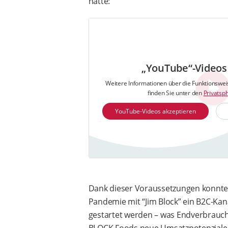
hatte:
„YouTube“-Videos 
Weitere Informationen über die Funktionswe
finden Sie unter den
Privatsp
YouTube-Videos akzeptieren
Dank dieser Voraussetzungen konnte
Pandemie mit “Jim Block” ein B2C-Kan
gestartet werden – was Endverbrauche
BLOCK Foods neue Umsatzpotenziale 