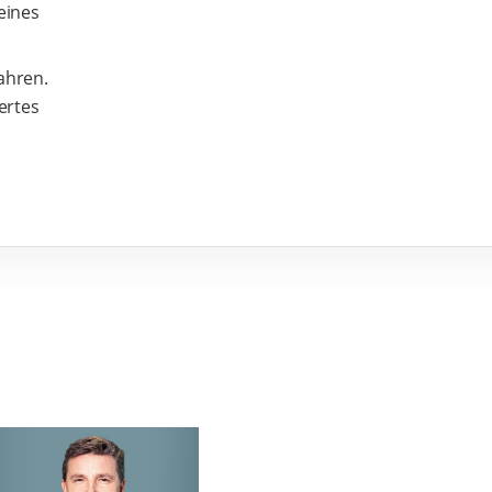
 eines
Jahren.
ertes