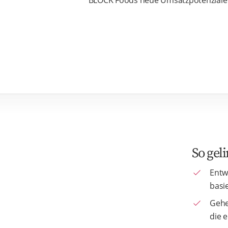
So geli
Entw
basi
Gehe
die e