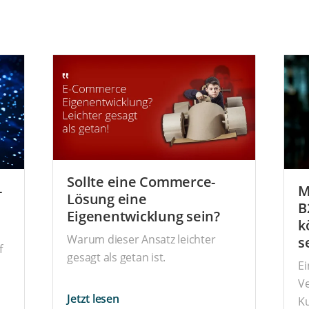
Sollte eine Commerce-
-
M
Lösung eine
B
Eigenentwicklung sein?
k
Warum dieser Ansatz leichter
s
f
gesagt als getan ist.
E
V
Jetzt lesen
Ku