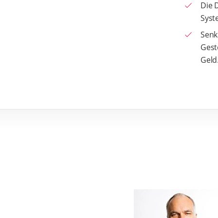
Die D
Syst
Senke
Gest
Geld