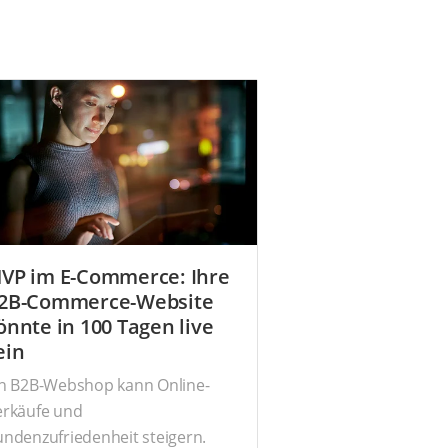
VP im E-Commerce: Ihre
2B-Commerce-Website
önnte in 100 Tagen live
ein
in B2B-Webshop kann Online-
erkäufe und
ndenzufriedenheit steigern.